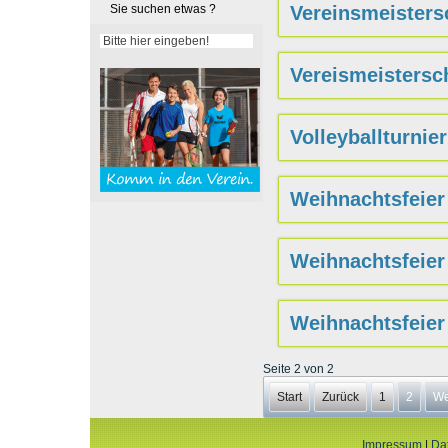
Vereinsmeisters
Sie suchen etwas ?
Vereismeistersc
Volleyballturnie
Weihnachtsfeier
Weihnachtsfeier
Weihnachtsfeier
Seite 2 von 2
Start
Zurück
1
2
We
Impressum
|
Da