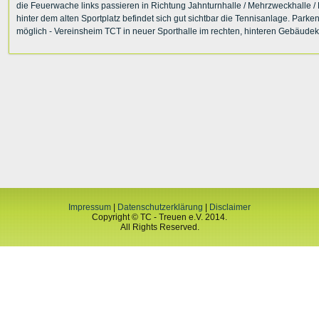
die Feuerwache links passieren in Richtung Jahnturnhalle / Mehrzweckhalle /
hinter dem alten Sportplatz befindet sich gut sichtbar die Tennisanlage. Parke
möglich - Vereinsheim TCT in neuer Sporthalle im rechten, hinteren Gebäude
Impressum
|
Datenschutzerklärung
|
Disclaimer
Copyright © TC - Treuen e.V. 2014.
All Rights Reserved.