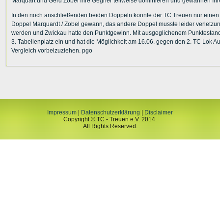
Marquart und Gerd Zobel Ihre Gegner teilweise dominieren und gewannen Ihre 
In den noch anschließenden beiden Doppeln konnte der TC Treuen nur einen
Doppel Marquardt / Zobel gewann, das andere Doppel musste leider verletz
werden und Zwickau hatte den Punktgewinn. Mit ausgeglichenem Punktestan
3. Tabellenplatz ein und hat die Möglichkeit am 16.06. gegen den 2. TC Lok Au
Vergleich vorbeizuziehen. pgo
Impressum
|
Datenschutzerklärung
|
Disclaimer
Copyright © TC - Treuen e.V. 2014.
All Rights Reserved.